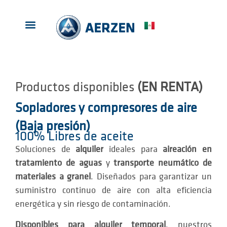
PRODUCTOS EN ALQUILER
ACERCA DE AERZEN
Productos disponibles
(EN RENTA)
Sopladores y compresores de aire
(Baja presión)
100% Libres de aceite
Soluciones de
alquiler
ideales para
aireación en
tratamiento de aguas
y
transporte neumático de
materiales a granel
. Diseñados para garantizar un
suministro continuo de aire con alta eficiencia
energética y sin riesgo de contaminación.
Disponibles para alquiler temporal
, nuestros