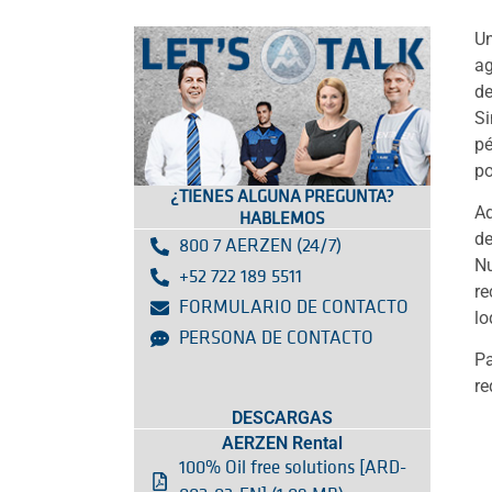
Un
ag
de
Si
pé
po
¿TIENES ALGUNA PREGUNTA?
Ad
HABLEMOS
de
800 7 AERZEN (24/7)
Nu
+52 722 189 5511
re
FORMULARIO DE CONTACTO
lo
PERSONA DE CONTACTO
Pa
re
DESCARGAS
AERZEN Rental
100% Oil free solutions [ARD-