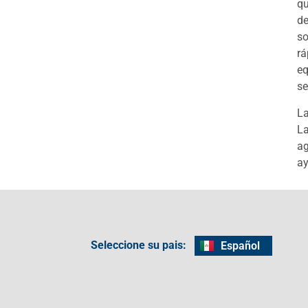
qu
de
so
rá
eq
se
La
La
ag
ay
Seleccione su pais:
Español
English