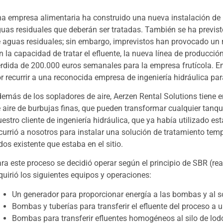
a empresa alimentaria ha construido una nueva instalación de
uas residuales que deberán ser tratadas. También se ha previst
 aguas residuales; sin embargo, imprevistos han provocado un 
n la capacidad de tratar el efluente, la nueva línea de producci
rdida de 200.000 euros semanales para la empresa frutícola. En 
r recurrir a una reconocida empresa de ingeniería hidráulica pa
emás de los sopladores de aire, Aerzen Rental Solutions tiene en
 aire de burbujas finas, que pueden transformar cualquier tanq
estro cliente de ingeniería hidráulica, que ya había utilizado e
currió a nosotros para instalar una solución de tratamiento t
dos existente que estaba en el sitio.
ra este proceso se decidió operar según el principio de SBR (rea
quirió los siguientes equipos y operaciones:
Un generador para proporcionar energía a las bombas y al s
Bombas y tuberías para transferir el efluente del proceso a u
Bombas para transferir efluentes homogéneos al silo de lod